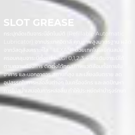
SLOT GREASE
กระปุกอัดเติมจาระบีอัตโนมัติ (Refillable Automatic
Lubricator) จากประเทศอิตาลี คุณภาพสูงมาตรฐาน ผลิต
จากวัสดุสังเคราะห์ใส “ LEXAN” ด้วยเทคโนโลยีทันสมัย
ครอบคลุมจาระบีตั้งแต่ NLGI 0,1,2,3,4 อัดเติมจาระบีได้
ตามความต้องการ ติดตั้งได้ทุกสภาพแวดล้อมทั้งภายใน
อาคาร และนอกอาคาร สถานที่สูง และเสี่ยงอันตราย ลด
อุปสรรคในการหล่อลื่นต่างๆ ในเครื่องจักร และลดปัญหา
การไม่สม่ำเสมอในการหล่อลื่น ทำให้ประหยัดค่าบำรุงรักษา