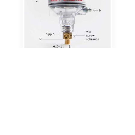
SLOT GREASE® 220 · Classic –
Oiler – Evo
Technical features